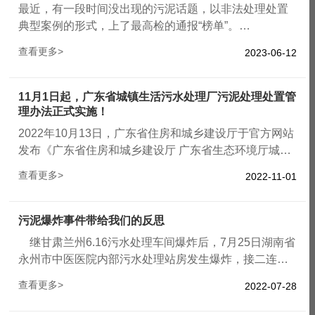
最近，有一段时间没出现的污泥话题，以非法处理处置
典型案例的形式，上了最高检的通报“榜单”。
查看更多>
2023-06-12
6月5日，最高检发布检察机关服务保障碳达峰碳中和典
型案例，“山东某企业非法倾倒污泥9000余吨”案例入
选。
11月1日起，广东省城镇生活污水处理厂污泥处理处置管
理办法正式实施！
2022年10月13日，广东省住房和城乡建设厅于官方网站
发布《广东省住房和城乡建设厅 广东省生态环境厅城镇
生活污水处理厂污泥处理处置管理办法》，以加强对广
查看更多>
2022-11-01
东省城镇生活污水处理厂污泥处理处置的规范化管理，
预防和减少污泥二次污染，促进污泥资源化利用。该办
法自2022年11月1日起施行，有效期5年。
污泥爆炸事件带给我们的反思
继甘肃兰州6.16污水处理车间爆炸后，7月25日湖南省
永州市中医医院内部污水处理站房发生爆炸，接二连三
的此类事故出现在我们的视野当中，我们环保圈内的人
查看更多>
2022-07-28
多多少少都都会了解并掌握规避此类事故的发生，但为
什么此类事故的悲剧还在不断地上演，我们怎么做可以