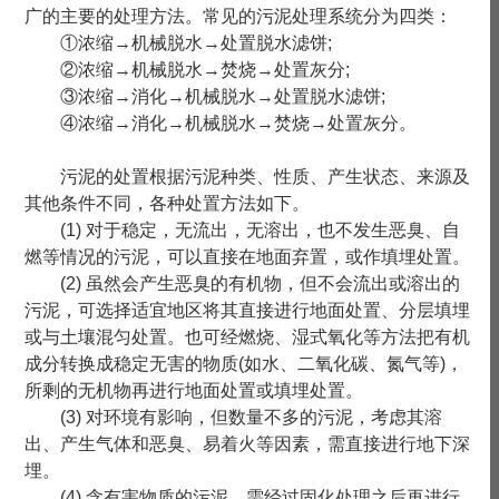
广的主要的处理方法。常见的污泥处理系统分为四类：
①浓缩→机械脱水→处置脱水滤饼;
②浓缩→机械脱水→焚烧→处置灰分;
③浓缩→消化→机械脱水→处置脱水滤饼;
④浓缩→消化→机械脱水→焚烧→处置灰分。
污泥的处置根据污泥种类、性质、产生状态、来源及
其他条件不同，各种处置方法如下。
(1) 对于稳定，无流出，无溶出，也不发生恶臭、自
燃等情况的污泥，可以直接在地面弃置，或作填埋处置。
(2) 虽然会产生恶臭的有机物，但不会流出或溶出的
污泥，可选择适宜地区将其直接进行地面处置、分层填埋
或与土壤混匀处置。也可经燃烧、湿式氧化等方法把有机
成分转换成稳定无害的物质(如水、二氧化碳、氮气等)，
所剩的无机物再进行地面处置或填埋处置。
(3) 对环境有影响，但数量不多的污泥，考虑其溶
出、产生气体和恶臭、易着火等因素，需直接进行地下深
埋。
(4) 含有害物质的污泥，需经过固化处理之后再进行