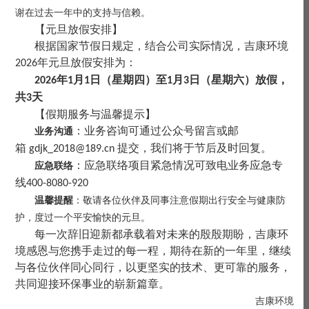
谢在过去一年中的支持与信赖。
【元旦放假安排】
根据国家节假日规定，结合公司实际情况，吉康环境
年元旦放假安排为：
2026
年
月
日（星期四）至
月
日（星期六）放假，
2026
1
1
1
3
共
天
3
【假期服务与温馨提示】
：业务咨询可通过公众号留言或邮
业务沟通
箱
提交，我们将于节后及时回复。
gdjk_2018@189.cn
：应急联络项目紧急情况可致电业务应急专
应急联络
线
400-8080-920
温馨提醒
：敬请各位伙伴及同事注意假期出行安全与健康防
护，度过一个平安愉快的元旦。
每一次辞旧迎新都承载着对未来的殷殷期盼，吉康环
境感恩与您携手走过的每一程，期待在新的一年里，继续
与各位伙伴同心同行，以更坚实的技术、更可靠的服务，
共同迎接环保事业的崭新篇章。
吉康环境